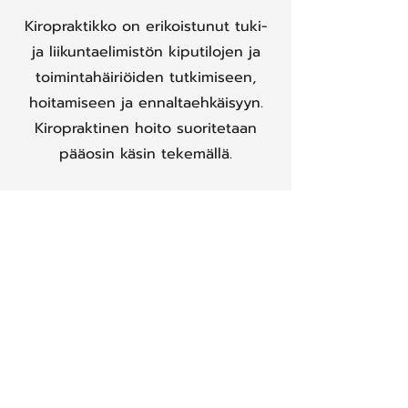
Kiropraktikko on erikoistunut tuki-
ja liikuntaelimistön kiputilojen ja
toimintahäiriöiden tutkimiseen,
hoitamiseen ja ennaltaehkäisyyn.
Kiropraktinen hoito suoritetaan
pääosin käsin tekemällä.
Kiropraktikon tärkein työkalu on
nivelmanipulaatio ja
nivelmanipulaation tarkoitus on
nivelen (useimmiten selkärangan
nikaman) liikeradan parantaminen.
Tämä lisää liikkuvuutta ja vähentää
kipua. Manipulaation tärkein
vaikutus on kuitenkin sen vaikutus