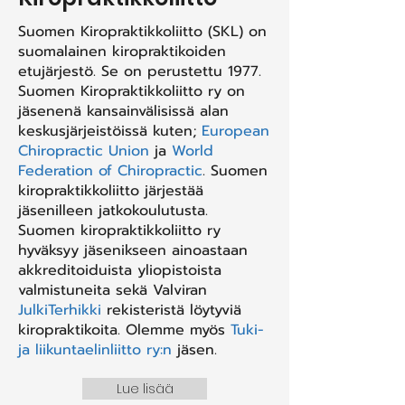
Suomen Kiropraktikkoliitto (SKL) on
suomalainen kiropraktikoiden
etujärjestö. Se on perustettu 1977.
Suomen Kiropraktikkoliitto ry on
jäsenenä kansainvälisissä alan
keskusjärjeistöissä kuten;
European
Chiropractic Union
ja
World
Federation of Chiropractic
. Suomen
kiropraktikkoliitto järjestää
jäsenilleen jatkokoulutusta.
Suomen kiropraktikkoliitto ry
hyväksyy jäsenikseen ainoastaan
akkreditoiduista yliopistoista
valmistuneita sekä Valviran
JulkiTerhikki
rekisteristä löytyviä
kiropraktikoita. Olemme myös
Tuki-
ja liikuntaelinliitto ry:n
jäsen.
Lue lisää