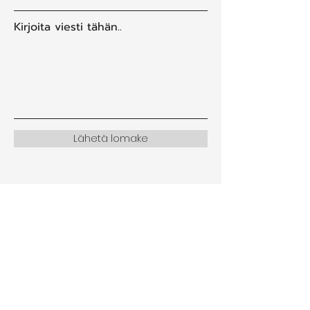
Kirjoita viesti tähän..
Lähetä lomake
Suomen Kiropraktikkoliitto ry